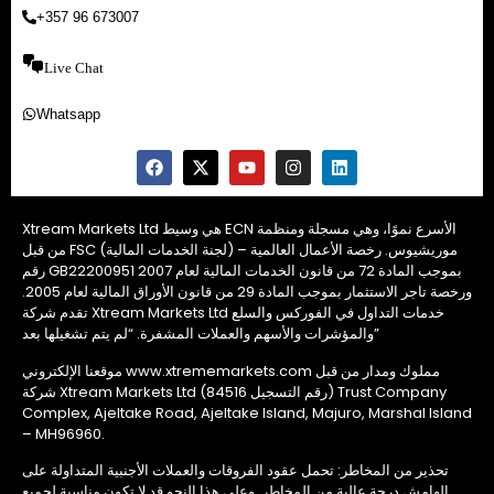
+357 96 673007
Live Chat
Whatsapp
Xtream Markets Ltd هي وسيط ECN الأسرع نموًا، وهي مسجلة ومنظمة
من قبل FSC (لجنة الخدمات المالية) – موريشيوس. رخصة الأعمال العالمية
رقم GB22200951 بموجب المادة 72 من قانون الخدمات المالية لعام 2007
ورخصة تاجر الاستثمار بموجب المادة 29 من قانون الأوراق المالية لعام 2005.
تقدم شركة Xtream Markets Ltd خدمات التداول في الفوركس والسلع
والمؤشرات والأسهم والعملات المشفرة. “لم يتم تشغيلها بعد”
موقعنا الإلكتروني www.xtrememarkets.com مملوك ومدار من قبل
شركة Xtream Markets Ltd (رقم التسجيل 84516) Trust Company
Complex, Ajeltake Road, Ajeltake Island, Majuro, Marshal Island
– MH96960.
تحذير من المخاطر: تحمل عقود الفروقات والعملات الأجنبية المتداولة على
الهامش درجة عالية من المخاطر. وعلى هذا النحو قد لا تكون مناسبة لجميع