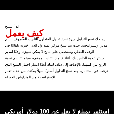
ابدأ النسخ
كيف يعمل
يمنحك نسخ التداول ميزة نسخ تداول المتداول الناجح، المعروف باسم
مدير الإستراتيجية. حيث يتم نسخ مركز المتداول الذي اخترته تلقائيًا في
الوقت الفعلي وستحصل على نتائج لا يمكن تمييزها وفقًا لمدير
الإستراتيجية الخاص بك. أثناء قيامك بتقليد الموقف، سيتم تقاسم نسبة
الربح بين كليهما. بالإضافة إلى ذلك، لديك أيضًا امتياز اختيار المبلغ الذي
ترغب في استثماره. يعد نسخ التداول أسلوبًا سهلاً يمكنك من خلاله تعلم
الإستراتيجية من المتداولين الخبراء.
استثمر بمبلغ لا يقل عن 100 دولار أمريكي