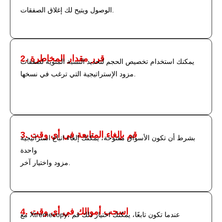
الوصول ويتيح لك إغلاق الصفقات.
2. قرر مقدار المخاطرة
يمكنك استخدام تخصيص الحجم لتحديد النسبة المئوية لصفقات
مزود الإستراتيجية التي ترغب في نسخها.
3. قم بإلغاء المتابعة في أي وقت
بشرط أن تكون الأسواق مفتوحة، يمكنك إلغاء اتباع استراتيجية
واحدة
مزود واختيار آخر.
4. اسحب أموالك في أي وقت
مع Xtremecopy، عندما تكون تابعًا، يمكنك اختيار ذلك قم